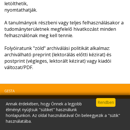
​letölthetik,
nyomtathatják.
​A tanulmányok részbeni vagy teljes felhasználásakor a
tudományterületnek megfelelő hivatkozást minden
felhasználónak meg kell tennie.
Folyóiratunk "zöld" archiválási politikát alkalmaz:
archiválható preprint (lektorálás előtti kézirat) és
postprint (végleges, lektorált kézirat) vagy kiadói
változat/PDF.
GESTA
Annak érdekében, hogy Önnek a legjobb
élményt nyújtsuk "sütiket" használunk
honlapunkon. Az oldal használatával Ön beleegyezik a "sütik"
használatába.